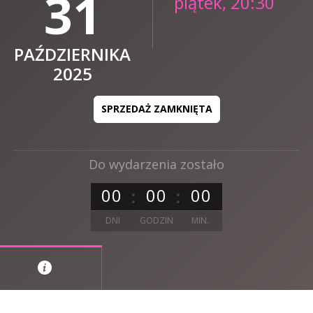
31
piątek, 20:30
PAŹDZIERNIKA
2025
SPRZEDAŻ ZAMKNIĘTA
Do wydarzenia zostało
0
0
0
0
0
0
DNI
GODZIN
MIN.