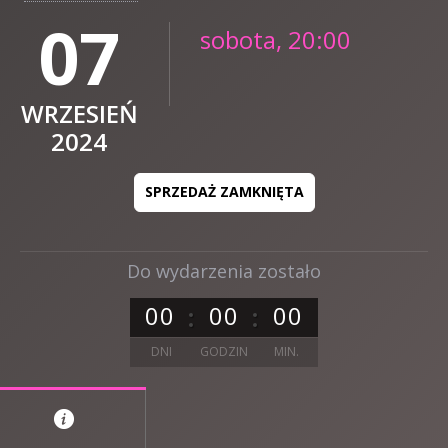
07
sobota, 20:00
WRZESIEŃ
2024
SPRZEDAŻ ZAMKNIĘTA
Do wydarzenia zostało
0
0
0
0
0
0
DNI
GODZIN
MIN.