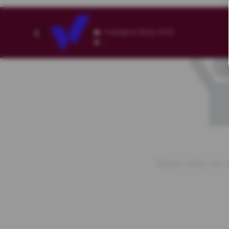
9 sierpnia 2026, 10:01
,
Brakuje układu sali.<