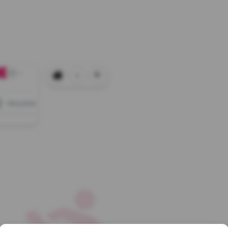
-
+
+0
Wszystkie