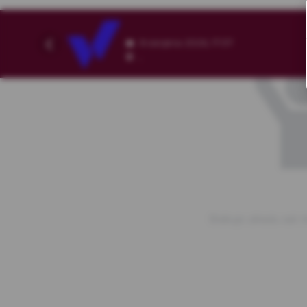
8 sierpnia 2026, 17:57
,
Brakuje układu sali.<