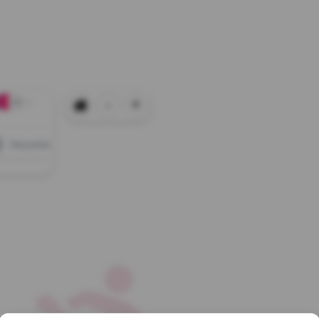
-
+
+0
Wszystkie