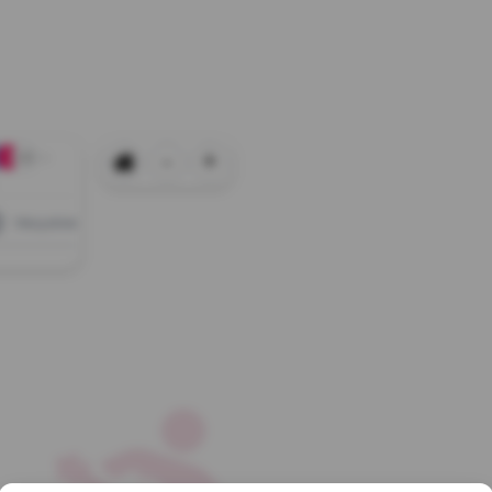
-
+
+0
Wszystkie