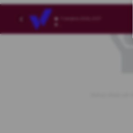
7 sierpnia 2026, 21:57
,
Brakuje układu sali.<