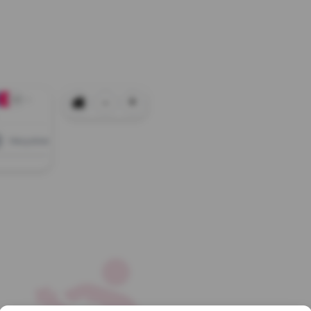
-
+
+0
Wszystkie