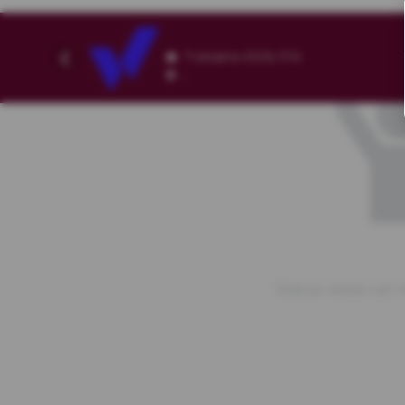
7 sierpnia 2026, 11:14
,
Brakuje układu sali.<