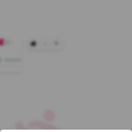
-
+
+0
Wszystkie