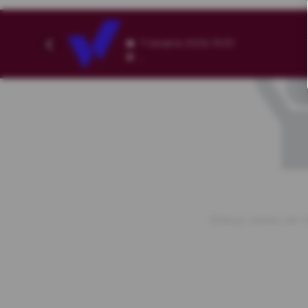
7 sierpnia 2026, 19:53
,
Brakuje układu sali.<