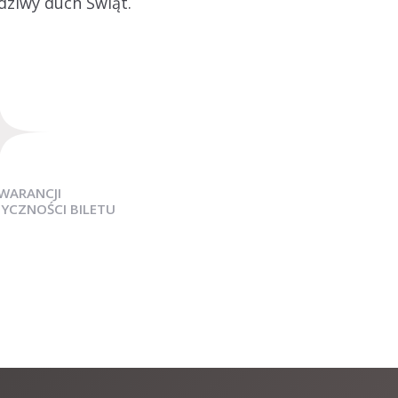
wdziwy duch Świąt.
WARANCJI
YCZNOŚCI BILETU