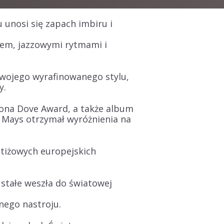
 unosi się zapach imbiru i
em, jazzowymi rytmami i
swojego wyrafinowanego stylu,
y.
zona
Dove Award
, a także album
e Mays otrzymał wyróżnienia na
stiżowych europejskich
a stałe weszła do światowej
znego nastroju
.