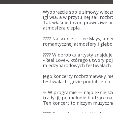
Wyobraźcie sobie zimowy wieczó
igliwia, a w przytulnej sali ro
Tak właśnie brzmi
prawdziwe am
atmosferą ciepła.
???? Na scenie —
Lee Mays
, ame
romantycznej atmosfery i głębo
???? W dorobku artysty znajduje
«
Real Love
», którego utwory poj
międzynarodowych festiwalach, 
Jego koncerty rozbrzmiewały nie
festiwalach, gdzie
podbił serca 
✨ W programie —
najpiękniejs
tradycji, po melodie budzące n
Ten koncert to niczym
muzyczna