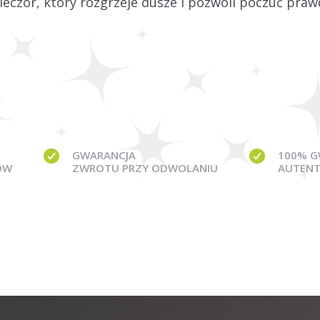
wieczór, który rozgrzeje dusze i pozwoli poczuć pra
GWARANCJA
100% G
ÓW
ZWROTU PRZY ODWOLANIU
AUTENT