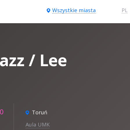
Wszystkie miasta
PL
azz / Lee
30
Toruń
Aula UMK