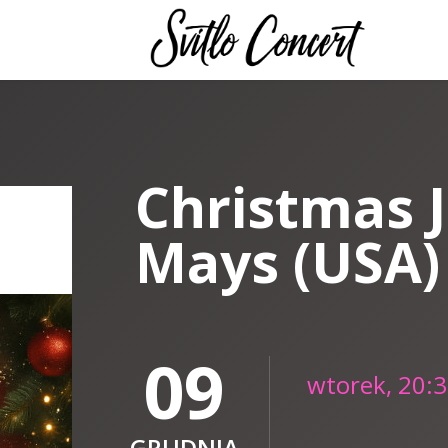
Christmas J
Mays (USA)
09
wtorek, 20:
GRUDNIA