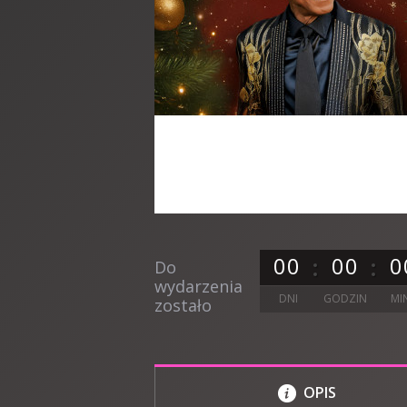
0
0
0
0
0
Do
wydarzenia
DNI
GODZIN
MI
zostało
OPIS