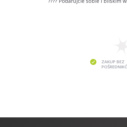
???? Podarujcie sobie i bliskim 
ZAKUP BEZ
POŚREDNIK