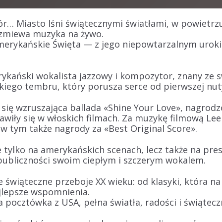
r… Miasto lśni świątecznymi światłami, w powietrzu
zbrzmiewa muzyka na żywo.
erykańskie Święta
— z jego niepowtarzalnym uroki
rykański wokalista jazzowy i kompozytor, znany ze 
kiego tembru, który porusza serce od pierwszej nut
 się wzruszająca ballada
«
Shine Your Love
», nagrod
awiły się w włoskich filmach. Za muzykę filmową Le
w tym także nagrody za «Best Original Score».
 tylko na amerykańskich scenach, lecz także na pre
publiczności swoim ciepłym i szczerym wokalem
.
ze świąteczne przeboje XX wieku
: od klasyki, która n
ajlepsze wspomnienia.
 pocztówka z USA, pełna światła, radości i świątec