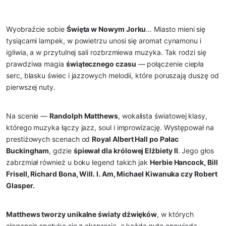
Wyobraźcie sobie
Święta w Nowym Jorku
… Miasto mieni się
tysiącami lampek, w powietrzu unosi się aromat cynamonu i
igliwia, a w przytulnej sali rozbrzmiewa muzyka. Tak rodzi się
prawdziwa magia
świątecznego czasu
— połączenie ciepła
serc, blasku świec i jazzowych melodii, które poruszają duszę od
pierwszej nuty.
Na scenie —
Randolph Matthews
, wokalista światowej klasy,
którego muzyka łączy jazz, soul i improwizację. Występował na
prestiżowych scenach od
Royal Albert Hall po Pałac
Buckingham
, gdzie
śpiewał dla królowej Elżbiety II
. Jego głos
zabrzmiał również u boku legend takich jak
Herbie Hancock, Bill
Frisell, Richard Bona, Will. I. Am, Michael Kiwanuka czy Robert
Glasper.
Matthews tworzy unikalne światy dźwięków
, w których
elegancja spotyka się z ekspresją, a każda nuta opowiada