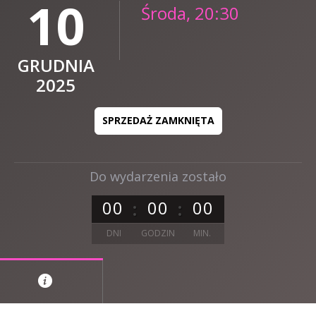
10
Środa, 20:30
GRUDNIA
2025
SPRZEDAŻ ZAMKNIĘTA
Do wydarzenia zostało
0
0
0
0
0
0
DNI
GODZIN
MIN.