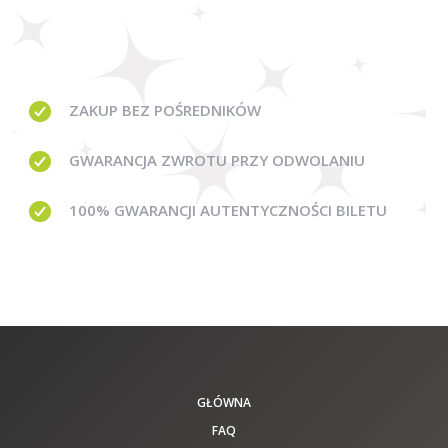
ZAKUP BEZ
POŚREDNIKÓW
GWARANCJA
ZWROTU PRZY ODWOLANIU
100% GWARANCJI
AUTENTYCZNOŚCI BILETU
GŁÓWNA
FAQ