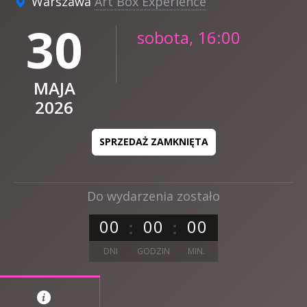
Warszawa
Art Box Experience
30
sobota, 16:00
MAJA
2026
SPRZEDAŻ ZAMKNIĘTA
Do wydarzenia zostało
0
0
0
0
0
0
DNI
GODZIN
MIN.