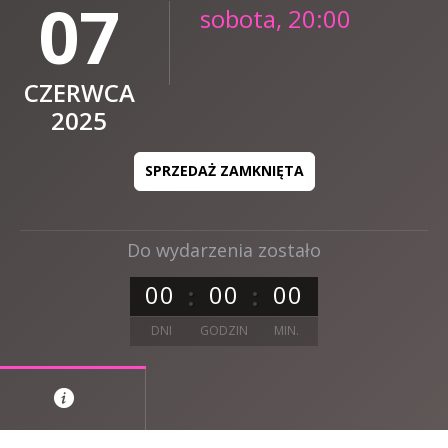
07
sobota, 20:00
CZERWCA
2025
SPRZEDAŻ ZAMKNIĘTA
Do wydarzenia zostało
0
0
0
0
0
0
DNI
GODZIN
MIN.