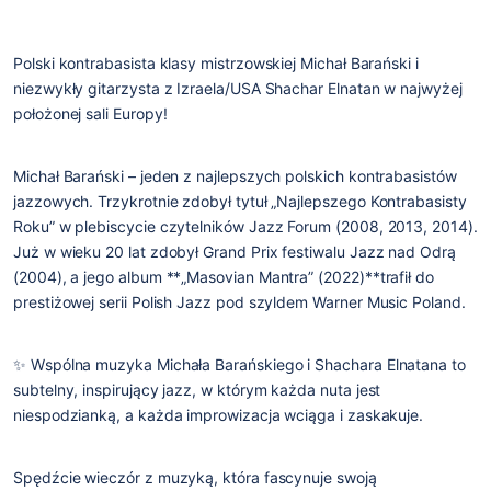
Polski kontrabasista klasy mistrzowskiej Michał Barański i 
niezwykły gitarzysta z Izraela/USA Shachar Elnatan w najwyżej 
położonej sali Europy! 
Michał Barański
 – jeden z najlepszych polskich kontrabasistów 
jazzowych. Trzykrotnie zdobył tytuł 
„Najlepszego Kontrabasisty 
Roku”
 w plebiscycie czytelników 
Jazz Forum
 (2008, 2013, 2014).
Już w wieku 
20 lat
 zdobył 
Grand Prix festiwalu Jazz nad Odrą 
(2004)
, a jego album **„Masovian Mantra” (2022)**trafił do 
prestiżowej serii 
Polish Jazz
 pod szyldem 
Warner Music Poland
.
✨ Wspólna muzyka 
Michała Barańskiego i Shachara Elnatana
 to 
subtelny, inspirujący jazz
, w którym każda nuta jest 
niespodzianką, a każda improwizacja wciąga i zaskakuje.
Spędźcie wieczór z muzyką, która fascynuje swoją 