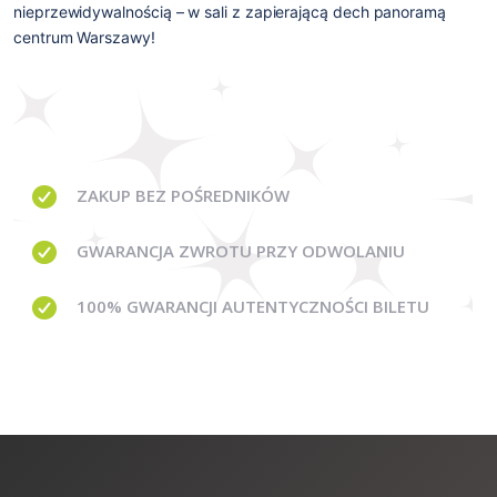
nieprzewidywalnością – w sali z zapierającą dech panoramą 
centrum Warszawy!
ZAKUP BEZ
POŚREDNIKÓW
GWARANCJA
ZWROTU PRZY ODWOLANIU
100% GWARANCJI
AUTENTYCZNOŚCI BILETU