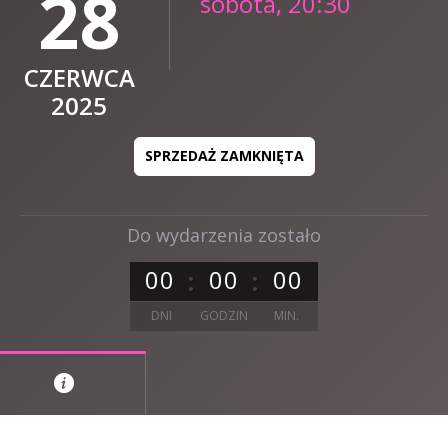
28
sobota, 20:30
CZERWCA
2025
SPRZEDAŻ ZAMKNIĘTA
Do wydarzenia zostało
0
0
0
0
0
0
DNI
GODZIN
MIN.