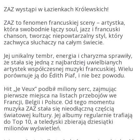
ZAZ wystąpi w Łazienkach Królewskich!
ZAZ
to fenomen francuskiej sceny – artystka,
która swobodnie łączy
soul, jazz i francuski
chanson
, tworząc niepowtarzalny styl, który
zachwyca słuchaczy na całym świecie
.
Jej unikalny tembr, energia i charyzma
sprawiły,
że stała się jedną z najbardziej uwielbianych
artystek współczesnej muzyki francuskiej. Wielu
porównuje ją do
Édith Piaf
, i nie bez powodu.
Hit „Je Veux” podbił miliony serc
, zajmując
pierwsze miejsca na listach przebojów we
Francji, Belgii i Polsce
. Od tego momentu
muzyka
ZAZ
stała się nieodłączną częścią
światowej kultury. Jej albumy
regularnie trafiają
do Top 10
, a teledyski zbierają
dziesiątki
milionów wyświetleń
.