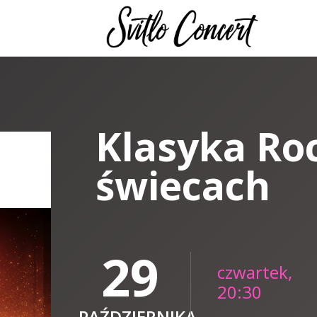
Klasyka Ro
świecach
29
czwartek,
20:30
PAŹDZIERNIKA