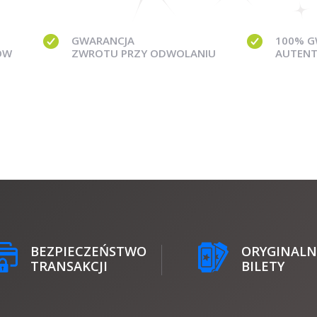
GWARANCJA
100% G
ÓW
ZWROTU PRZY ODWOLANIU
AUTENT
BEZPIECZEŃSTWO
ORYGINALN
TRANSAKCJI
BILETY