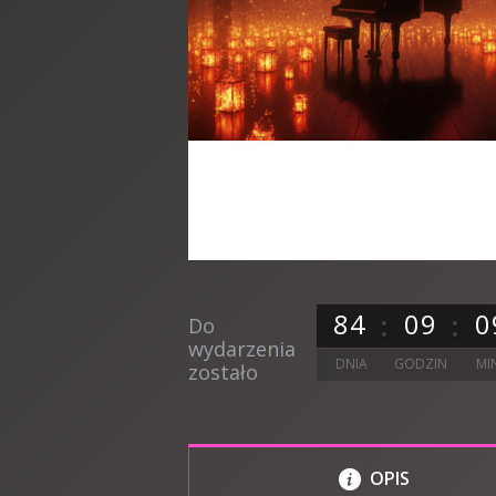
8
4
0
9
0
Do
wydarzenia
DNIA
GODZIN
MI
zostało
OPIS