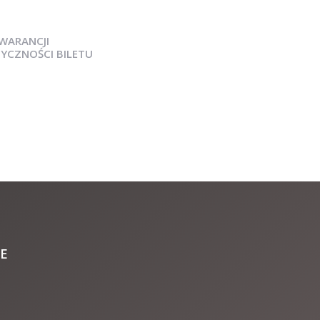
WARANCJI
YCZNOŚCI BILETU
E