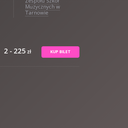
Zespołu Szkół
Muzycznych w
Tarnowie
2 - 225
zł
KUP BILET