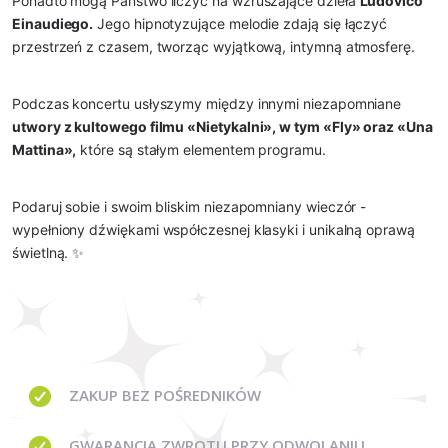
Ponadto mogą Państwo liczyć na wzruszające dzieła
Ludovico
Einaudiego.
Jego hipnotyzujące melodie zdają się łączyć
przestrzeń z czasem, tworząc wyjątkową, intymną atmosferę.
Podczas koncertu usłyszymy między innymi niezapomniane
utwory z kultowego filmu «Nietykalni», w tym «Fly» oraz «Una
Mattina»,
które są stałym elementem programu.
Podaruj sobie i swoim bliskim niezapomniany wieczór -
wypełniony dźwiękami współczesnej klasyki i unikalną oprawą
świetlną. ✨
ZAKUP BEZ
POŚREDNIKÓW
GWARANCJA
ZWROTU PRZY ODWOLANIU