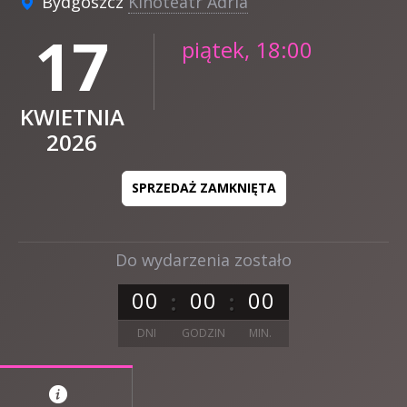
Bydgoszcz
Kinoteatr Adria
17
piątek, 18:00
KWIETNIA
2026
SPRZEDAŻ ZAMKNIĘTA
Do wydarzenia zostało
0
0
0
0
0
0
DNI
GODZIN
MIN.