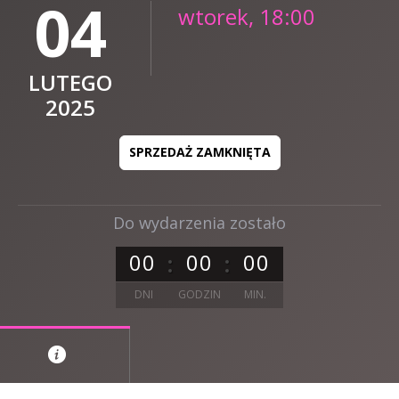
04
wtorek, 18:00
LUTEGO
2025
SPRZEDAŻ ZAMKNIĘTA
Do wydarzenia zostało
0
0
0
0
0
0
DNI
GODZIN
MIN.