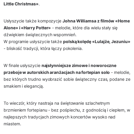
Little Christmas»
.
Usłyszycie także kompozycje
Johna Williamsa z filmów «Home
Alone» i «Harry Potter»
- melodie, które dla wielu stały się
dźwiękiem świątecznych wspomnień.
W programie usłyszycie także
polską kolędę «Lulajże, Jezuniu»
- bliskość tradycji, która łączy pokolenia.
W finale usłyszycie
najsłynniejsze zimowe i noworoczne
przeboje w autorskich aranżacjach na fortepian solo
- melodie,
bez których trudno wyobrazić sobie świąteczny czas, podane ze
smakiem i elegancją.
To wieczór, który nastraja na świętowanie szlachetnym
brzmieniem fortepianu - bez pośpiechu, z godnością i ciepłem, w
najlepszych tradycjach zimowych koncertów wysoko nad
miastem.