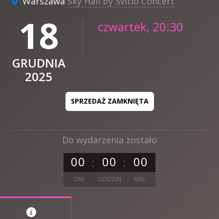
Warszawa
Sky Hall by Svitlo Concert
18
czwartek, 20:30
GRUDNIA
2025
SPRZEDAŻ ZAMKNIĘTA
Do wydarzenia zostało
0
0
0
0
0
0
DNI
GODZIN
MIN.