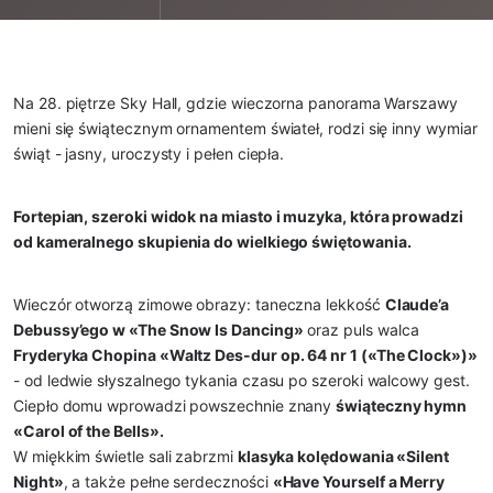
Na 28. piętrze Sky Hall, gdzie wieczorna panorama Warszawy
mieni się świątecznym ornamentem świateł, rodzi się inny wymiar
świąt - jasny, uroczysty i pełen ciepła.
Fortepian, szeroki widok na miasto i muzyka, która prowadzi
od kameralnego skupienia do wielkiego świętowania.
Wieczór otworzą zimowe obrazy: taneczna lekkość
Claude’a
Debussy’ego w «The Snow Is Dancing»
oraz puls walca
Fryderyka Chopina «Waltz Des-dur op. 64 nr 1 («The Clock»)»
- od ledwie słyszalnego tykania czasu po szeroki walcowy gest.
Ciepło domu wprowadzi powszechnie znany
świąteczny hymn
«Carol of the Bells».
W miękkim świetle sali zabrzmi
klasyka kolędowania «Silent
Night»
, a także pełne serdeczności
«Have Yourself a Merry