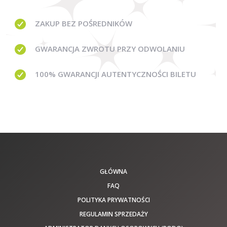
ZAKUP BEZ
POŚREDNIKÓW
GWARANCJA
ZWROTU PRZY ODWOLANIU
100% GWARANCJI
AUTENTYCZNOŚCI BILETU
GŁÓWNA
FAQ
POLITYKA PRYWATNOŚCI
REGULAMIN SPRZEDAŻY