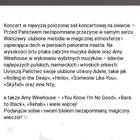
Koncert w najwyżej położonej sali koncertowej na świecie
✨
Przed Państwem niezapomniane przeżycie w samym sercu
Warszawy: ulubione melodie w magicznej atmosferze i
zapierająca dech w piersiach panorama miasta. Na
wysokości lotu ptaka zabrzmi muzyka Adele oraz Amy
Winehouse w wykonaniu wybitnych muzyków –
liderów
najlepszych polskich, niemieckich i włoskich orkiestr.
Usłyszą Państwo swoje ulubione utwory Adele, takie jak
«
Rolling in the Deep
»
,
«
Hello
»
,
«
Someone Like You
»
,
«
Skyfall
»
oraz inne hity,
a także Amy Winehouse –
«
You Know I’m No Good
»
,
«
Back
to Black
»
,
«
Rehab
»
i wiele więcej!
Podarujcie sobie i swoim bliskim niezapomniany, magiczny
wieczór!
✨