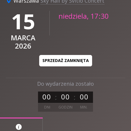
Warszawa
Sky Hall by Svitlo Concert
15
niedziela, 17:30
MARCA
2026
SPRZEDAŻ ZAMKNIĘTA
Do wydarzenia zostało
0
0
0
0
0
0
DNI
GODZIN
MIN.