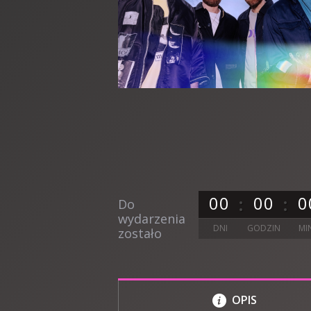
0
0
0
0
0
Do
wydarzenia
DNI
GODZIN
MI
zostało
OPIS