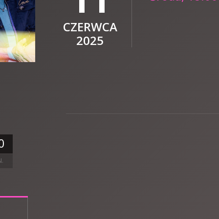
CZERWCA
2025
0
N.