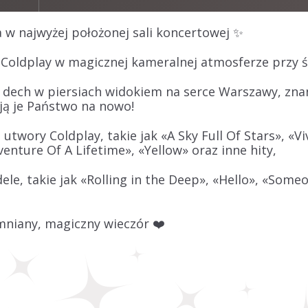
 w najwyżej położonej sali koncertowej ✨
i
Coldplay
w
magicznej kameralnej atmosferze przy św
ym dech w piersiach widokiem na serce Warszawy, zn
ją je Państwo na nowo!
e utwory
Coldplay
, takie jak «A Sky Full Of Stars», «V
venture Of A Lifetime», «Yellow» oraz inne hity,
dele
, takie jak «Rolling in the Deep», «Hello», «Someo
mniany, magiczny wieczór ❤️