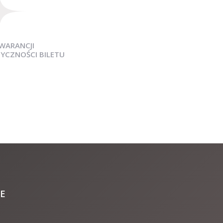
WARANCJI
YCZNOŚCI BILETU
E