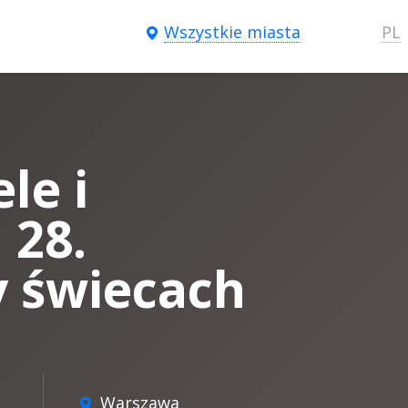
Wszystkie miasta
PL
le i
 28.
y świecach
Warszawa