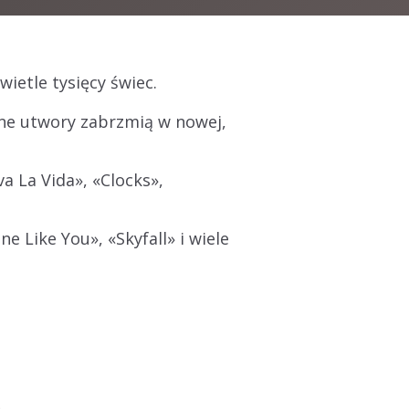
ietle tysięcy świec
.
ane utwory zabrzmią w nowej,
iva La Vida», «Clocks»,
ne Like You», «Skyfall» i wiele