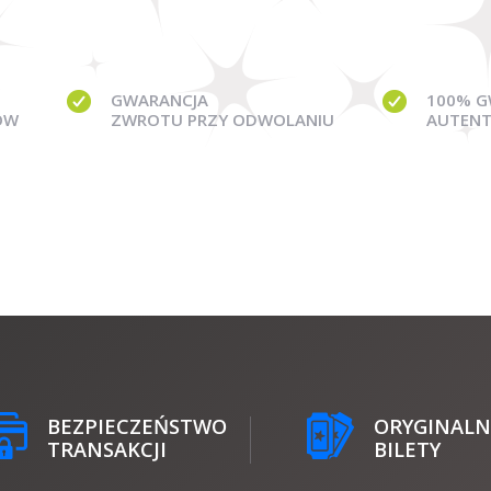
GWARANCJA
100% G
ÓW
ZWROTU PRZY ODWOLANIU
AUTENT
BEZPIECZEŃSTWO
ORYGINALN
TRANSAKCJI
BILETY