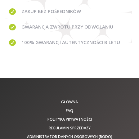
ZAKUP BEZ
POŚREDNIKÓW
GWARANCJA
ZWROTU PRZY ODWOLANIU
100% GWARANCJI
AUTENTYCZNOŚCI BILETU
GŁÓWNA
FAQ
POLITYKA PRYWATNOŚCI
REGULAMIN SPRZEDAŻY
ADMINISTRATOR DANYCH OSOBOWYCH (RODO)