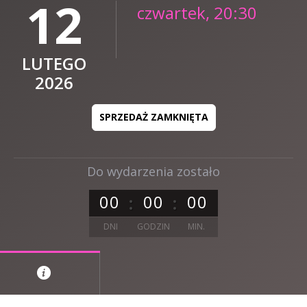
12
czwartek, 20:30
LUTEGO
2026
SPRZEDAŻ ZAMKNIĘTA
Do wydarzenia zostało
0
0
0
0
0
0
DNI
GODZIN
MIN.