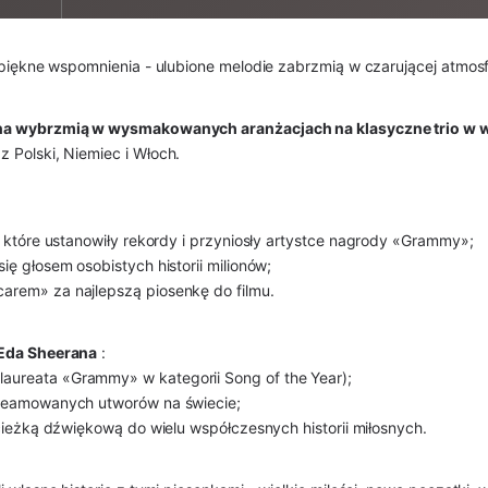
i piękne wspomnienia - ulubione melodie zabrzmią w czarującej atmosf
na wybrzmią w wysmakowanych aranżacjach na klasyczne trio w w
 Polski, Niemiec i Włoch.
, które ustanowiły rekordy i przyniosły artystce nagrody «Grammy»;
się głosem osobistych historii milionów;
arem» za najlepszą piosenkę do filmu.
Eda Sheerana
:
laureata «Grammy» w kategorii Song of the Year);
streamowanych utworów na świecie;
 ścieżką dźwiękową do wielu współczesnych historii miłosnych.