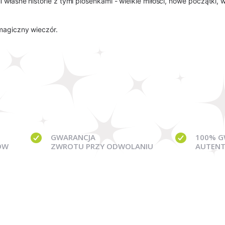
i własne historie z tymi piosenkami - wielkie miłości, nowe początk
 magiczny wieczór.
GWARANCJA
100% G
ÓW
ZWROTU PRZY ODWOLANIU
AUTENT