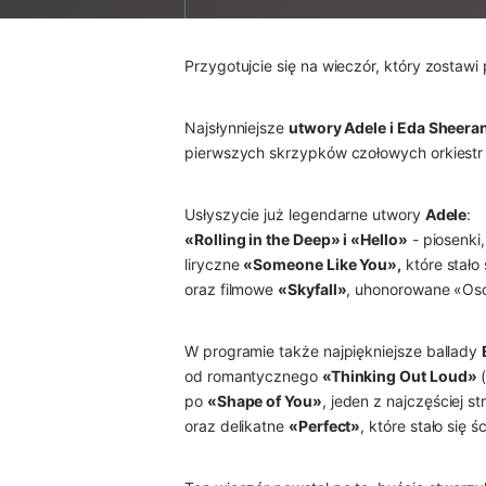
Przygotujcie się na wieczór, który zostaw
Najsłynniejsze
utwory Adele i Eda Sheera
pierwszych skrzypków czołowych orkiestr z
Usłyszycie już legendarne utwory
Adele
:
«Rolling in the Deep» i «Hello»
- piosenki
liryczne
«Someone Like You»,
które stało 
oraz filmowe
«Skyfall»
, uhonorowane «Osc
W programie także najpiękniejsze ballady
od romantycznego
«Thinking Out Loud»
(
po
«Shape of You»
, jeden z najczęściej 
oraz delikatne
«Perfect»
, które stało się