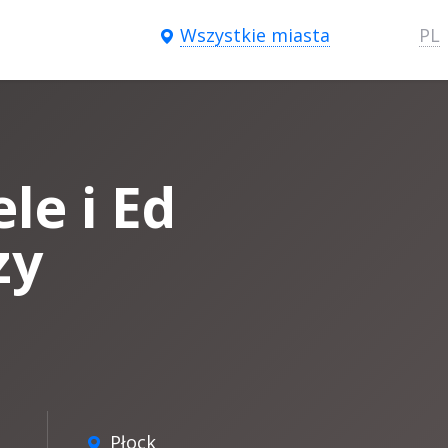
Wszystkie miasta
PL
le i Ed
zy
Płock