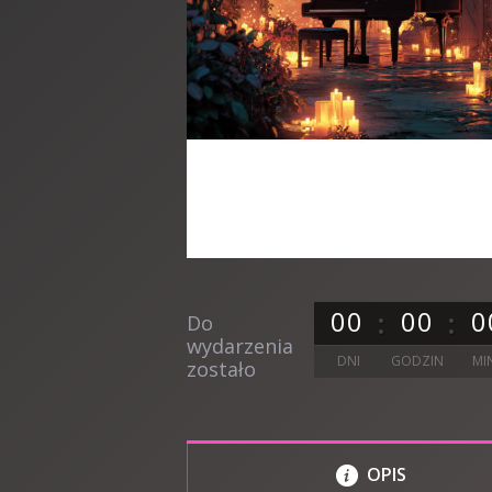
0
0
0
0
0
Do
wydarzenia
DNI
GODZIN
MI
zostało
OPIS