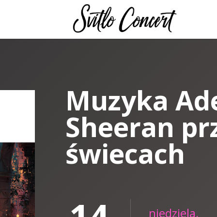
Muzyka Ade
Sheeran pr
świecach
14
niedziela,