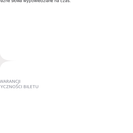
i, ważne słowa wypowiedziane na czas.
WARANCJI
YCZNOŚCI BILETU