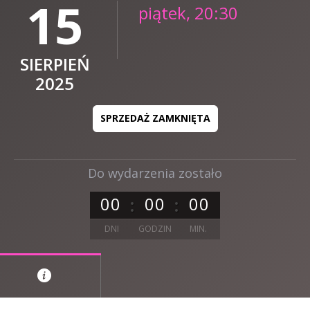
15
piątek, 20:30
SIERPIEŃ
2025
SPRZEDAŻ ZAMKNIĘTA
Do wydarzenia zostało
0
0
0
0
0
0
DNI
GODZIN
MIN.