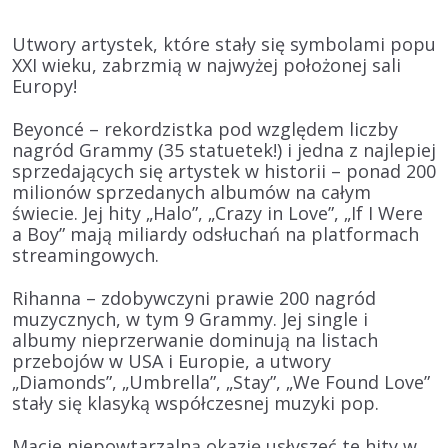
Utwory artystek, które stały się symbolami popu
XXI wieku, zabrzmią w najwyżej położonej sali
Europy!
Beyoncé
– rekordzistka pod względem liczby
nagród
Grammy (35 statuetek!)
i jedna z
najlepiej
sprzedających się artystek w historii
– ponad
200
milionów sprzedanych albumów
na całym
świecie. Jej hity
„Halo”, „Crazy in Love”, „If I Were
a Boy”
mają miliardy odsłuchań na platformach
streamingowych.
Rihanna
– zdobywczyni
prawie 200 nagród
muzycznych
, w tym
9 Grammy
. Jej single i
albumy nieprzerwanie dominują na listach
przebojów
w USA i Europie
, a utwory
„Diamonds”, „Umbrella”, „Stay”, „We Found Love”
stały się klasyką współczesnej muzyki pop.
Macie niepowtarzalną okazję usłyszeć te hity w