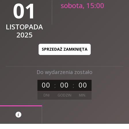
01
sobota, 15:00
LISTOPADA
2025
SPRZEDAŻ ZAMKNIĘTA
Do wydarzenia zostało
0
0
0
0
0
0
DNI
GODZIN
MIN.