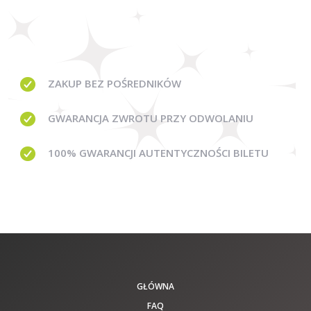
ZAKUP BEZ
POŚREDNIKÓW
GWARANCJA
ZWROTU PRZY ODWOLANIU
100% GWARANCJI
AUTENTYCZNOŚCI BILETU
GŁÓWNA
FAQ