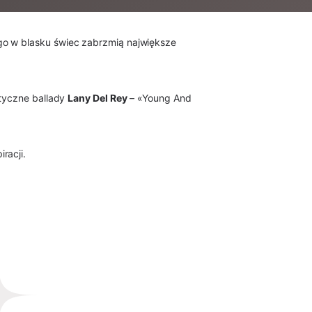
go w blasku świec zabrzmią największe
ntyczne ballady
Lany Del Rey
– «Young And
racji.