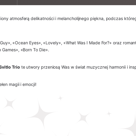
ny atmosferą delikatności i melancholijnego piękna, podczas które
d Guy», «Ocean Eyes», «Lovely», «What Was I Made For?» oraz roma
o Games», «Born To Die».
Svitlo Trio
te utwory przeniosą Was w świat muzycznej harmonii i inspi
łen magii i emocji!