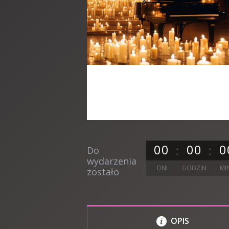
0
0
0
0
0
Do
wydarzenia
DNI
GODZIN
MI
zostało
OPIS