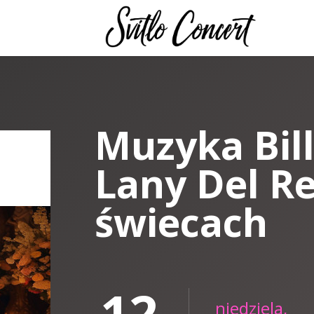
Muzyka Billi
Lany Del Re
świecach
12
niedziela,