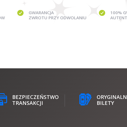
GWARANCJA
100% G
ÓW
ZWROTU PRZY ODWOLANIU
AUTENT
BEZPIECZEŃSTWO
ORYGINALN
TRANSAKCJI
BILETY