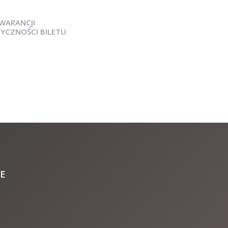
WARANCJI
YCZNOŚCI BILETU
E