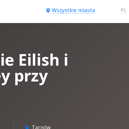
Wszystkie miasta
PL
e Eilish i
y przy
Tarnów