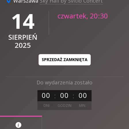
Warszawa
Sky Hall by Svitlo Concert
14
czwartek, 20:30
SIERPIEŃ
2025
SPRZEDAŻ ZAMKNIĘTA
Do wydarzenia zostało
0
0
0
0
0
0
DNI
GODZIN
MIN.