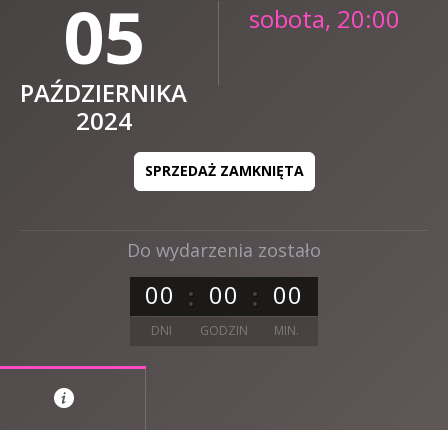
05
sobota, 20:00
PAŹDZIERNIKA
2024
SPRZEDAŻ ZAMKNIĘTA
Do wydarzenia zostało
0
0
0
0
0
0
DNI
GODZIN
MIN.