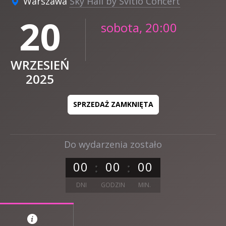
Warszawa
Sky Hall by Svitlo Concert
20
sobota, 20:00
WRZESIEŃ
2025
SPRZEDAŻ ZAMKNIĘTA
Do wydarzenia zostało
0
0
0
0
0
0
DNI
GODZIN
MIN.