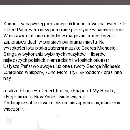
Koncert w najwyżej położonej sali koncertowej na świecie
✨
Przed Państwem niezapomniane przeżycie w samym sercu
Warszawy: ulubione melodie w magicznej atmosferze i
zapierająca dech w piersiach panorama miasta. Na
wysokości lotu ptaka zabrzmi muzyka Georga Michaela i
Stinga w wykonaniu wybitnych muzyków – liderów
najlepszych polskich, niemieckich i włoskich orkiestr.
Usłyszą Państwo swoje ulubione utwory
Georga Michaela –
«Careless Whisper»,
«One More Try»,
«Freedom»
oraz inne
hity,
a także
Stinga
–
«
Desert Rose
»
,
«
Shape of My Heart
»
,
«
Englishman in New York
»
i wiele więcej!
Podarujcie sobie i swoim bliskim niezapomniany, magiczny
wieczór!
✨