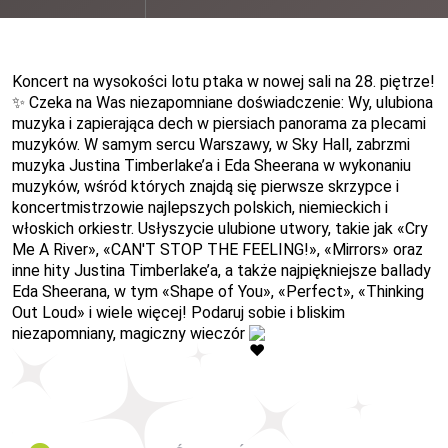
Koncert na wysokości lotu ptaka w nowej sali na 28. piętrze!
✨
Czeka na Was niezapomniane doświadczenie: Wy, ulubiona
muzyka i zapierająca dech w piersiach panorama za plecami
muzyków. W samym sercu Warszawy, w Sky Hall, zabrzmi
muzyka Justina Timberlake’a i Eda Sheerana w wykonaniu
muzyków, wśród których znajdą się pierwsze skrzypce i
koncertmistrzowie najlepszych polskich, niemieckich i
włoskich orkiestr. Usłyszycie ulubione utwory, takie jak «Cry
Me A River», «CAN'T STOP THE FEELING!», «Mirrors» oraz
inne hity Justina Timberlake’a, a także najpiękniejsze ballady
Eda Sheerana, w tym «Shape of You», «Perfect», «Thinking
Out Loud» i wiele więcej! Podaruj sobie i bliskim
niezapomniany, magiczny wieczór