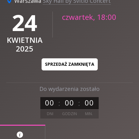
Warszawa
Sky Hall by Svitlo Concert
24
czwartek, 18:00
KWIETNIA
2025
SPRZEDAŻ ZAMKNIĘTA
Do wydarzenia zostało
0
0
0
0
0
0
DNI
GODZIN
MIN.