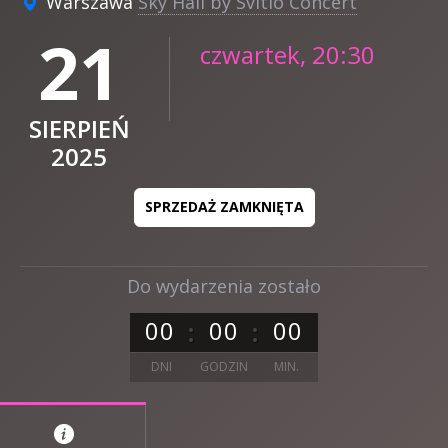
Warszawa
Sky Hall by Svitlo Concert
21
czwartek, 20:30
SIERPIEŃ
2025
SPRZEDAŻ ZAMKNIĘTA
Do wydarzenia zostało
0
0
0
0
0
0
DNI
GODZIN
MIN.