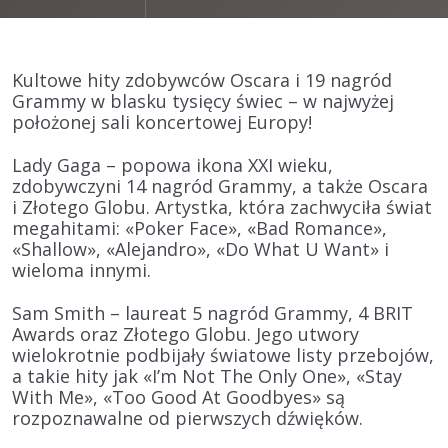
Kultowe hity zdobywców Oscara i 19 nagród
Grammy w blasku tysięcy świec – w najwyżej
położonej sali koncertowej Europy!
Lady Gaga
– popowa ikona XXI wieku,
zdobywczyni 14 nagród Grammy, a także Oscara
i Złotego Globu. Artystka, która zachwyciła świat
megahitami: «
Poker Face
», «
Bad Romance
»,
«
Shallow
», «
Alejandro
», «
Do What U Want
» i
wieloma innymi.
Sam Smith
– laureat 5 nagród Grammy, 4 BRIT
Awards oraz Złotego Globu. Jego utwory
wielokrotnie podbijały światowe listy przebojów,
a takie hity jak «
I’m Not The Only One
», «
Stay
With Me
», «
Too Good At Goodbyes
» są
rozpoznawalne od pierwszych dźwięków.