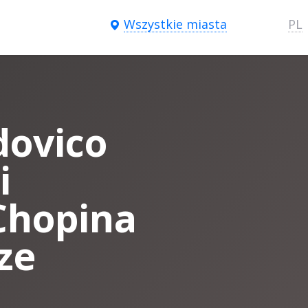
Wszystkie miasta
PL
ovico
i
Chopina
ze