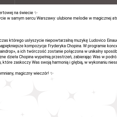
ertowej na świecie ✨
ie w samym sercu Warszawy: ulubione melodie w magicznej atmo
zas którego usłyszycie niepowtarzalną muzykę Ludovico Einaudi
 najpiękniejsze kompozycje Fryderyka Chopina. W programie konce
aindrop»,
a ich twórczość zostanie połączona w unikalny sposób
zne dzieła Chopina wypełnią przestrzeń, zabierając Was w podr
, które zaskoczy Was swoją harmonią i głębią, w
wykonaniu niesa
pomniany, magiczny wieczór! ✨