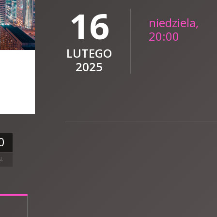
16
niedziela,
20:00
LUTEGO
2025
0
N.