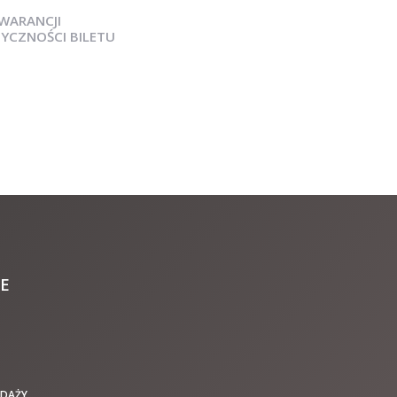
WARANCJI
YCZNOŚCI BILETU
E
EDAŻY