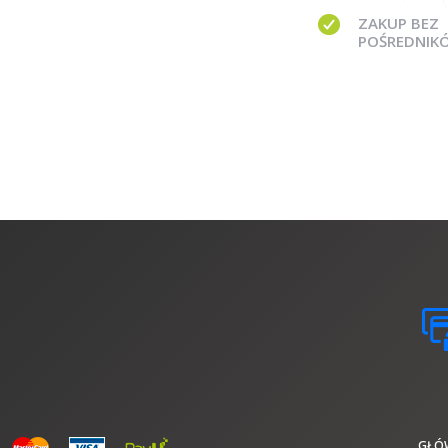
ZAKUP BEZ
POŚREDNIK
GŁÓ