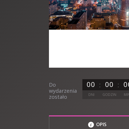
0
0
0
0
0
Do
wydarzenia
DNI
GODZIN
MI
zostało
OPIS