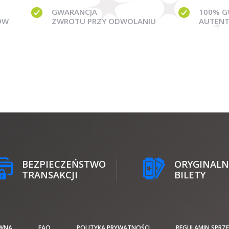
GWARANCJA
100% G
ÓW
ZWROTU PRZY ODWOLANIU
AUTENT
BEZPIECZEŃSTWO
ORYGINALN
TRANSAKCJI
BILETY
WNA
FAQ
POLITYKA PRYWATNOŚCI
REGULAMIN SPRZ