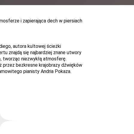
sferze i zapierająca dech w piersiach
ego, autora kultowej ścieżki
rtu znajdą się najbardziej znane utwory
, tworząc niezwykłą atmosferę.
óż przez bezkresne krajobrazy dźwięków
mowitego pianisty Andria Pokaza.