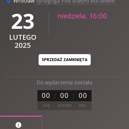
Wrocław
Synagoga Pod Białym Bocianem
23
niedziela, 16:00
LUTEGO
2025
SPRZEDAŻ ZAMKNIĘTA
Do wydarzenia zostało
0
0
0
0
0
0
DNI
GODZIN
MIN.