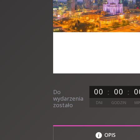
0
0
0
0
0
Do
wydarzenia
DNI
GODZIN
MI
zostało
OPIS