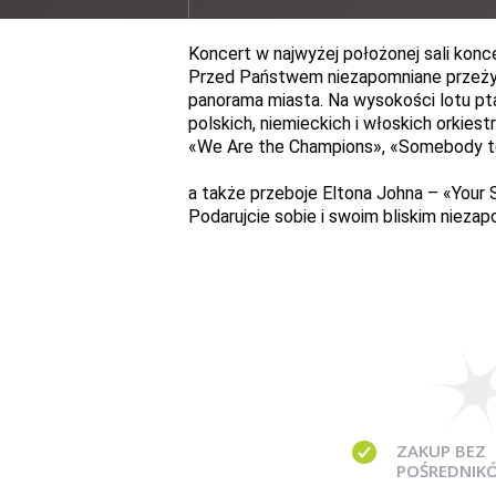
Koncert w najwyżej położonej sali konc
Przed Państwem niezapomniane przeżyc
panorama miasta. Na wysokości lotu p
polskich, niemieckich i włoskich orkies
«
We Are the Champions
»
,
«
Somebody t
a także przeboje Eltona Johna –
«
Your 
Podarujcie sobie i swoim bliskim nieza
ZAKUP BEZ
POŚREDNIK