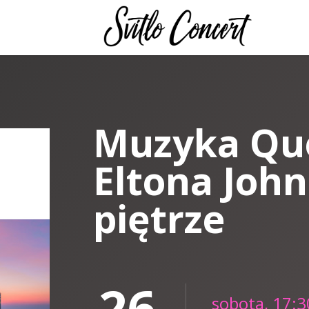
Muzyka Que
Eltona John
piętrze
26
sobota, 17:3