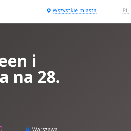
Wszystkie miasta
PL
en i
a na 28.
0
Warszawa