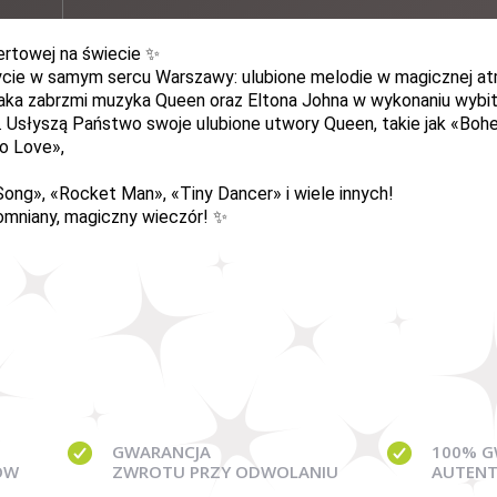
ertowej na świecie ✨
ie w samym sercu Warszawy: ulubione melodie w magicznej atmo
taka zabrzmi muzyka Queen oraz Eltona Johna w wykonaniu wybi
tr. Usłyszą Państwo swoje ulubione utwory Queen, takie jak
«
Bohe
o Love
»
,
Song
»
,
«
Rocket Man
»
,
«
Tiny Dancer
»
i wiele innych!
pomniany, magiczny wieczór! ✨
GWARANCJA
100% G
ÓW
ZWROTU PRZY ODWOLANIU
AUTENT