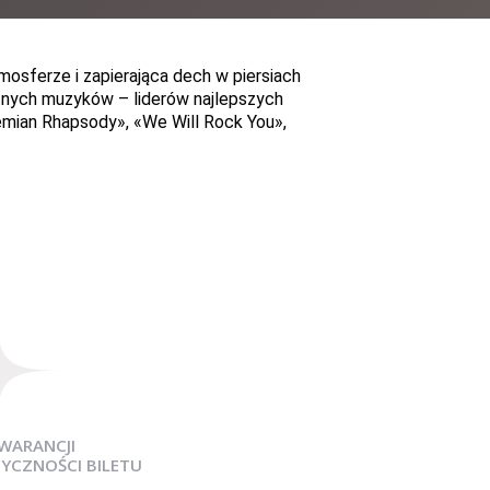
sferze i zapierająca dech w piersiach
tnych muzyków – liderów najlepszych
mian Rhapsody
»
,
«
We Will Rock You
»
,
WARANCJI
YCZNOŚCI BILETU