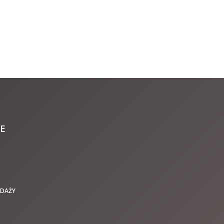
E
EDAŻY