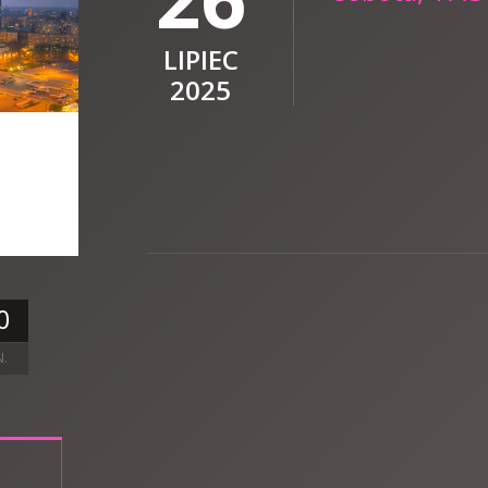
LIPIEC
2025
0
N.