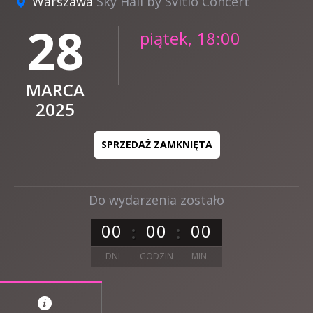
Warszawa
Sky Hall by Svitlo Concert
28
piątek, 18:00
MARCA
2025
SPRZEDAŻ ZAMKNIĘTA
Do wydarzenia zostało
0
0
0
0
0
0
DNI
GODZIN
MIN.