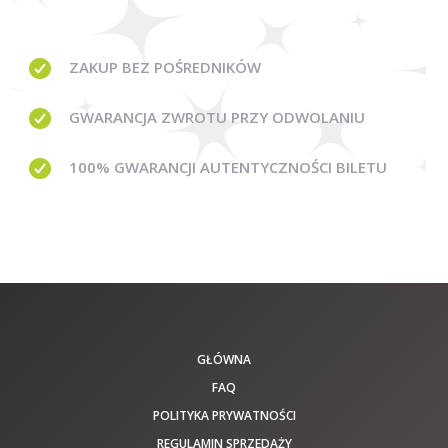
ZAKUP BEZ
POŚREDNIKÓW
GWARANCJA
ZWROTU PRZY ODWOLANIU
100% GWARANCJI
AUTENTYCZNOŚCI BILETU
GŁÓWNA
FAQ
POLITYKA PRYWATNOŚCI
REGULAMIN SPRZEDAŻY