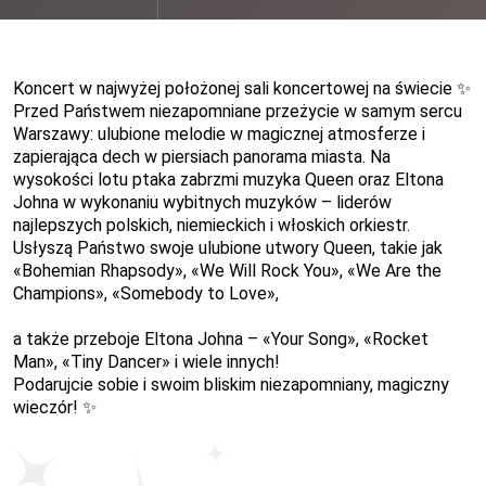
Koncert w najwyżej położonej sali koncertowej na świecie ✨
Przed Państwem niezapomniane przeżycie w samym sercu
Warszawy: ulubione melodie w magicznej atmosferze i
zapierająca dech w piersiach panorama miasta. Na
wysokości lotu ptaka zabrzmi muzyka Queen oraz Eltona
Johna w wykonaniu wybitnych muzyków – liderów
najlepszych polskich, niemieckich i włoskich orkiestr.
Usłyszą Państwo swoje ulubione utwory Queen, takie jak
«
Bohemian Rhapsody
»
,
«
We Will Rock You
»
,
«
We Are the
Champions
»
,
«
Somebody to Love
»
,
a także przeboje Eltona Johna –
«
Your Song
»
,
«
Rocket
Man
»
,
«
Tiny Dancer
»
i wiele innych!
Podarujcie sobie i swoim bliskim niezapomniany, magiczny
wieczór! ✨