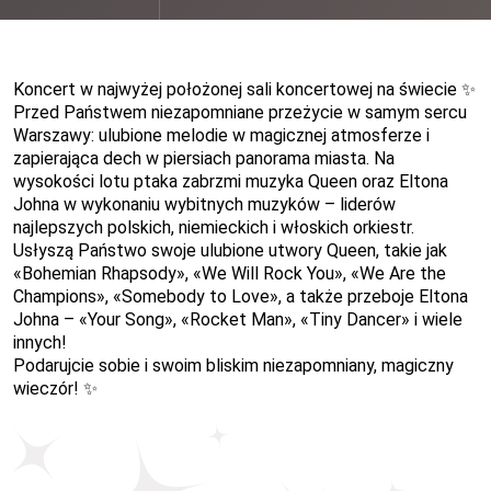
Koncert w najwyżej położonej sali koncertowej na świecie ✨
Przed Państwem niezapomniane przeżycie w samym sercu
Warszawy: ulubione melodie w magicznej atmosferze i
zapierająca dech w piersiach panorama miasta. Na
wysokości lotu ptaka zabrzmi muzyka Queen oraz Eltona
Johna w wykonaniu wybitnych muzyków – liderów
najlepszych polskich, niemieckich i włoskich orkiestr.
Usłyszą Państwo swoje ulubione utwory Queen, takie jak
«
Bohemian Rhapsody
»
,
«
We Will Rock You
»
,
«
We Are the
Champions
»
,
«
Somebody to Love
»
, a także przeboje Eltona
Johna –
«
Your Song
»
,
«
Rocket Man
»
,
«
Tiny Dancer
»
i wiele
innych!
Podarujcie sobie i swoim bliskim niezapomniany, magiczny
wieczór! ✨