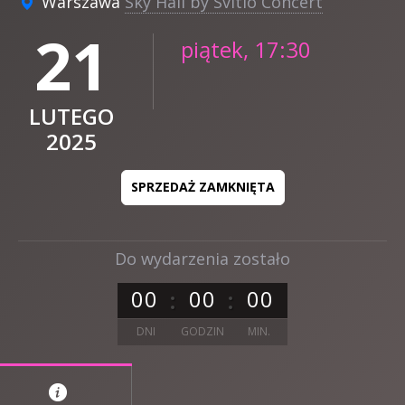
Warszawa
Sky Hall by Svitlo Concert
21
piątek, 17:30
LUTEGO
2025
SPRZEDAŻ ZAMKNIĘTA
Do wydarzenia zostało
0
0
0
0
0
0
DNI
GODZIN
MIN.