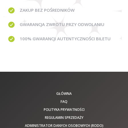
ZAKUP BEZ
POŚREDNIKÓW
GWARANCJA
ZWROTU PRZY ODWOLANIU
100% GWARANCJI
AUTENTYCZNOŚCI BILETU
GŁÓWNA
FAQ
POLITYKA PRYWATNOŚCI
REGULAMIN SPRZEDAŻY
ADMINISTRATOR DANYCH OSOBOWYCH (RODO)