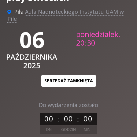
Piła
Aula Nadnoteckiego Instytutu UAM w
Pile
06
poniedziałek,
20:30
PAŹDZIERNIKA
2025
SPRZEDAŻ ZAMKNIĘTA
Do wydarzenia zostało
0
0
0
0
0
0
DNI
GODZIN
MIN.