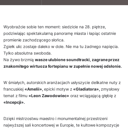
Wyobraźcie sobie ten moment: siedzicie na 28. piętrze, 
podziwiając spektakularną panoramę miasta i łapiąc ostatnie 
promienie zachodzącego słońca.
Zgiełk ulic zostaje daleko w dole. Nie ma tu żadnego napięcia. 
Tylko absolutna swoboda.
Na żywo brzmią 
wasze ulubione soundtracki, zagrane przez 
znakomitego wirtuoza fortepianu w zupełnie nowej odsłonie.
W śmiałych, autorskich aranżacjach usłyszycie delikatne nuty z 
francuskiej 
«Amelii»,
 epicki motyw z 
«Gladiatora»,
 zmysłowy 
temat z filmu 
«Leon Zawodowiec»
 oraz wciągającą głębię z 
«Incepcji».
Dzięki mistrzostwu maestro i monumentalnej przestrzeni 
najwyższej sali koncertowej w Europie, te kultowe kompozycje 