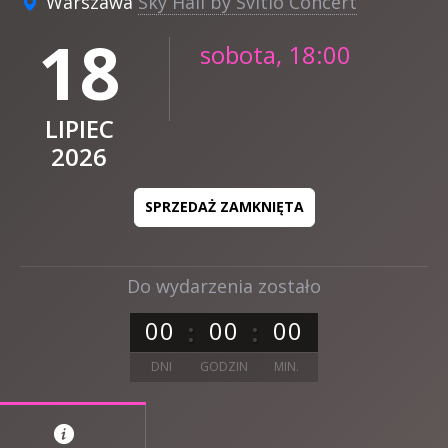
Warszawa
Sky Hall by Svitlo Concert
18
sobota, 18:00
LIPIEC
2026
SPRZEDAŻ ZAMKNIĘTA
Do wydarzenia zostało
0
0
0
0
0
0
DNI
GODZIN
MIN.