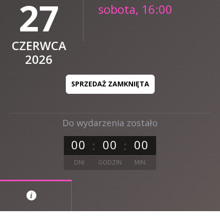
27
sobota, 16:00
CZERWCA
2026
SPRZEDAŻ ZAMKNIĘTA
Do wydarzenia zostało
0
0
0
0
0
0
DNI
GODZIN
MIN.