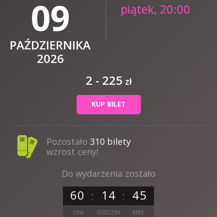
09
piątek, 20:00
PAŹDZIERNIKA
2026
2 - 225
zł
KUP BILET
Pozostało
310 bilety
wzrost ceny!
Do wydarzenia zostało
6
0
1
4
4
5
DNI
GODZIN
MIN.