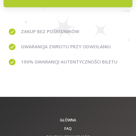
ZAKUP BEZ
POŚREDNIKÓW
GWARANCJA
ZWROTU PRZY ODWOLANIU
100% GWARANCJI
AUTENTYCZNOŚCI BILETU
GŁÓWNA
FAQ