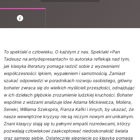
To spektakl o człowieku. O każdym z nas.
Spektakl «Pan
Tadeusz na antydepresantach» to autorska refleksja nad tym,
jak klasyka literatury pomaga radzić sobie z wyzwaniami
współczesności: lękiem, wypaleniem i samotnością. Zamiast
szukać odpowiedzi w poradnikach rozwoju osobistego, główny
bohater zwraca się do wielkich myślicieli przeszłości, odnajdując
w ich dziełach głębokie zrozumienie ludzkiej kruchości. Bohater
wspólnie z widzami analizuje idee Adama Mickiewicza, Moliera,
Seneki, Williama Szekspira, Franza Kafki i innych, by ukazać, że
nasze wewnętrzne kryzysy nie są niczym nowym ani unikalnym.
Znani klasycy stają się tu pełnymi empatii rozmówcami, którzy
pozwalają człowiekowi zaakceptować niedoskonałość świata
oraz samego siebie. Ostatecznie sięgnięcie po klasykę pomaga