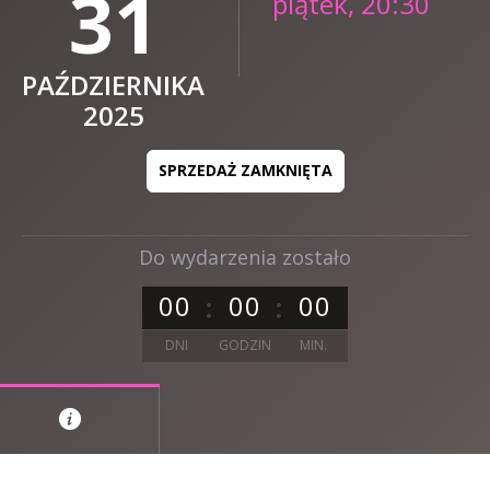
31
piątek, 20:30
PAŹDZIERNIKA
2025
SPRZEDAŻ ZAMKNIĘTA
Do wydarzenia zostało
0
0
0
0
0
0
DNI
GODZIN
MIN.