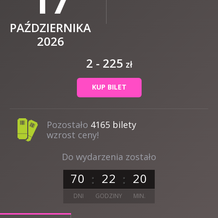
17
PAŹDZIERNIKA
2026
2 - 225
zł
KUP BILET
Pozostało
4165 bilety
wzrost ceny!
Do wydarzenia zostało
7
0
2
2
2
0
DNI
GODZINY
MIN.