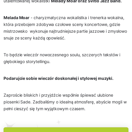
utalentowanej wokalistki 
Melady Moar oraz Svitlo Jazz Band.
Melada Moar
 - charyzmatyczna wokalistka i trenerka wokalna, 
która przebojem zdobywa czołowe sceny koncertowe, gdzie 
mistrzowsko  wykonuje najtrudniejsze partie jazzowe i zmysłowo 
snuje ze sceny każdą opowieść.
To będzie wieczór nowoczesnego soulu, szczerych tekstów i 
głębokiego storytellingu.
Podarujcie sobie wieczór doskonałej i stylowej muzyki.
Zaproście bliskich i przyjdźcie wspólnie śpiewać ulubione 
piosenki Sade. Zadbaliśmy o idealną atmosferę, abyście mogli w 
pełni cieszyć się tym wyjątkowym czasem.