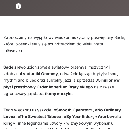
Zapraszamy na wyjątkowy wieczór muzyczny poświęcony Sade, 
której piosenki stały się soundtrackiem do wielu historii 
miłosnych.
Sade
 zrewolucjonizowała światowy przemysł muzyczny i 
zdobyła 
4 statuetki Grammy
, odważnie łącząc brytyjski soul, 
rhythm and blues oraz subtelny jazz, a sprzedaż 
75 milionów 
płyt i prestiżowy Order Imperium Brytyjskiego
 na zawsze 
ugruntowały jej status 
ikony muzyki.
Tego wieczoru usłyszycie: 
«Smooth Operator», «No Ordinary 
Love», «The Sweetest Taboo», «By Your Side», «Your Love Is 
King»
 i inne legendarne utwory - w zmysłowym wykonaniu 