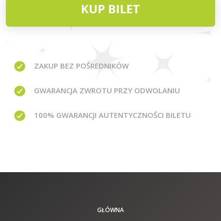
KUP BILET
ZAKUP BEZ
POŚREDNIKÓW
GWARANCJA
ZWROTU PRZY ODWOLANIU
100% GWARANCJI
AUTENTYCZNOŚCI BILETU
GŁÓWNA