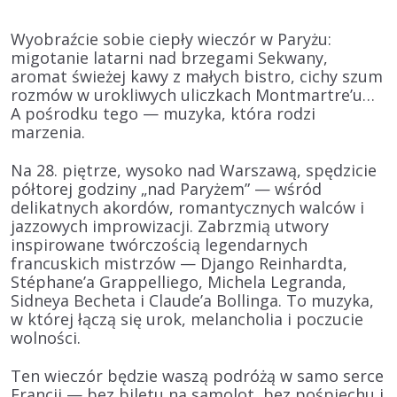
Wyobraźcie sobie ciepły wieczór w Paryżu:
migotanie latarni nad brzegami Sekwany,
aromat świeżej kawy z małych bistro, cichy szum
rozmów w urokliwych uliczkach Montmartre’u…
A pośrodku tego — muzyka, która rodzi
marzenia.
Na 28. piętrze, wysoko nad Warszawą, spędzicie
półtorej godziny „nad Paryżem” — wśród
delikatnych akordów, romantycznych walców i
jazzowych improwizacji. Zabrzmią utwory
inspirowane twórczością legendarnych
francuskich mistrzów — Django Reinhardta,
Stéphane’a Grappelliego, Michela Legranda,
Sidneya Becheta i Claude’a Bollinga. To muzyka,
w której łączą się urok, melancholia i poczucie
wolności.
Ten wieczór będzie waszą podróżą w samo serce
Francji — bez biletu na samolot, bez pośpiechu i