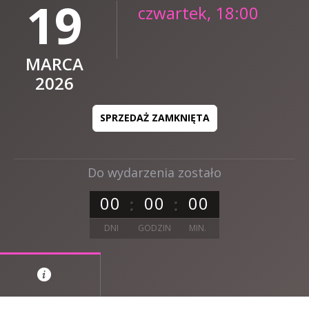
19
czwartek, 18:00
MARCA
2026
SPRZEDAŻ ZAMKNIĘTA
Do wydarzenia zostało
0
0
0
0
0
0
DNI
GODZIN
MIN.