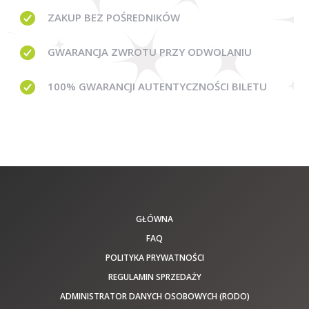
ZAKUP BEZ
POŚREDNIKÓW
GWARANCJA
ZWROTU PRZY ODWOLANIU
100% GWARANCJI
AUTENTYCZNOŚCI BILETU
GŁÓWNA
FAQ
POLITYKA PRYWATNOŚCI
REGULAMIN SPRZEDAŻY
ADMINISTRATOR DANYCH OSOBOWYCH (RODO)