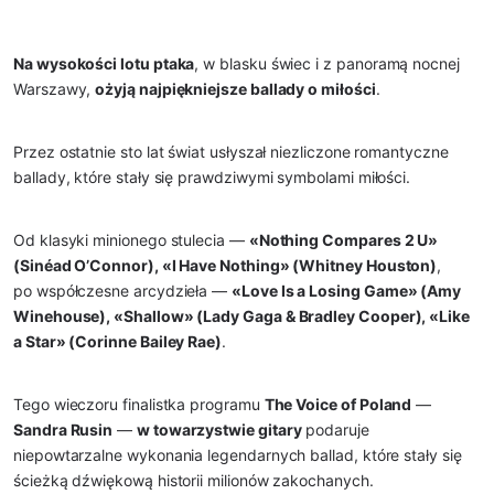
Na wysokości lotu ptaka
, w blasku świec i z panoramą nocnej
Warszawy,
ożyją najpiękniejsze ballady o miłości
.
Przez ostatnie sto lat świat usłyszał niezliczone romantyczne
ballady, które stały się prawdziwymi symbolami miłości.
Od klasyki minionego stulecia —
«Nothing Compares 2 U»
(Sinéad O’Connor), «I Have Nothing» (Whitney Houston)
,
po współczesne arcydzieła —
«Love Is a Losing Game» (Amy
Winehouse), «Shallow» (Lady Gaga & Bradley Cooper), «Like
a Star» (Corinne Bailey Rae)
.
Tego wieczoru finalistka programu
The Voice of Poland
—
Sandra Rusin
—
w towarzystwie gitary
podaruje
niepowtarzalne wykonania legendarnych ballad, które stały się
ścieżką dźwiękową historii milionów zakochanych.