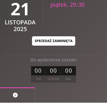
21
piątek, 20:30
LISTOPADA
2025
SPRZEDAŻ ZAMKNIĘTA
Do wydarzenia zostało
0
0
0
0
0
0
DNI
GODZIN
MIN.