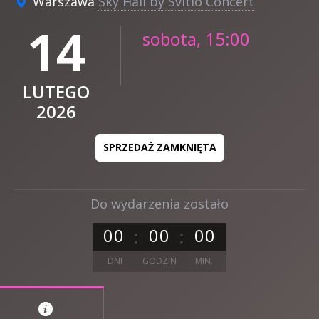
Warszawa
Sky Hall by Svitlo Concert
14
sobota, 15:00
LUTEGO
2026
SPRZEDAŻ ZAMKNIĘTA
Do wydarzenia zostało
0
0
0
0
0
0
DNI
GODZIN
MIN.