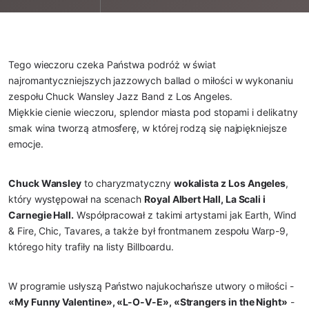
Tego wieczoru czeka Państwa podróż w świat
najromantyczniejszych jazzowych ballad o miłości w wykonaniu
zespołu Chuck Wansley Jazz Band z Los Angeles.
Miękkie cienie wieczoru, splendor miasta pod stopami i delikatny
smak wina tworzą atmosferę, w której rodzą się najpiękniejsze
emocje.
Chuck Wansley
to charyzmatyczny
wokalista z Los Angeles
,
który występował na scenach
Royal Albert Hall, La Scali i
Carnegie Hall.
Współpracował z takimi artystami jak Earth, Wind
& Fire, Chic, Tavares, a także był frontmanem zespołu Warp-9,
którego hity trafiły na listy Billboardu.
W programie usłyszą Państwo najukochańsze utwory o miłości -
«My Funny Valentine», «L-O-V-E», «Strangers in the Night»
-