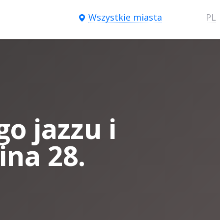
Wszystkie miasta
PL
o jazzu i
ina 28.