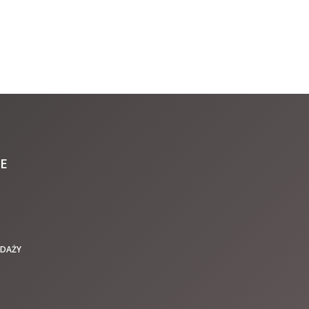
E
EDAŻY