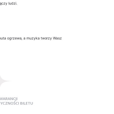
ączy ludzi.
da nuta ogrzewa, a muzyka tworzy Wasz
WARANCJI
YCZNOŚCI BILETU