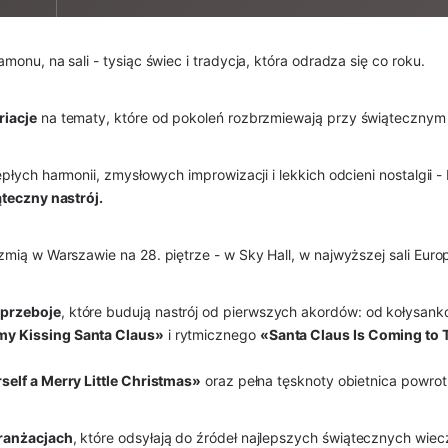
onu, na sali - tysiąc świec i tradycja, która odradza się co roku.
riacje
na tematy, które od pokoleń rozbrzmiewają przy świątecznym 
epłych harmonii, zmysłowych improwizacji i lekkich odcieni nostalgii 
teczny nastrój.
mią w Warszawie na 28. piętrze - w Sky Hall, w najwyższej sali Euro
 przeboje
, które budują nastrój od pierwszych akordów: od kołysan
y Kissing Santa Claus»
i rytmicznego
«Santa Claus Is Coming to
self a Merry Little Christmas»
oraz pełna tęsknoty obietnica powro
ranżacjach
, które odsyłają do źródeł najlepszych świątecznych wi