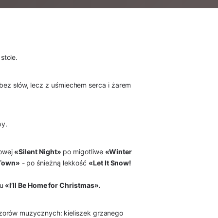
stole.
- bez słów, lecz z uśmiechem serca i żarem
py.
kowej
«Silent Night»
po migotliwe
«Winter
 Town»
- po śnieżną lekkość
«Let It Snow!
tu
«I’ll Be Home for Christmas».
eczorów muzycznych: kieliszek grzanego