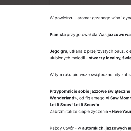
W powietrzu - aromat grzanego wina i cynam
Pianista
przygotował dla Was
jazzowe wa
Jego gra
, utkana z przejrzystych pauz, ci
ulubionych melodii -
stworzy idealny, świą
W tym roku pierwsze świąteczne hity zabrz
Przypomnicie sobie
jazzowe świąteczne
Wonderland»
, od figlarnego
«I Saw Momm
Let It Snow! Let It Snow!»
.
Zabrzmi także ciepłe życzenie
«Have Your
Każdy utwór - w
autorskich, jazzowych a