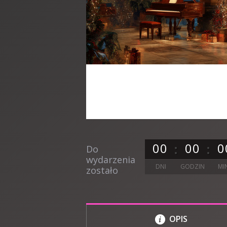
0
0
0
0
0
Do
wydarzenia
DNI
GODZIN
MI
zostało
OPIS