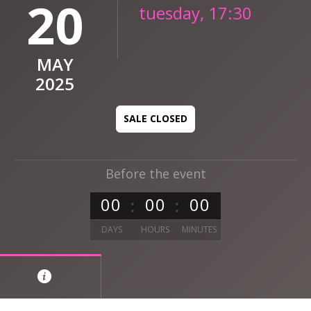
20
tuesday, 17:30
MAY
2025
SALE CLOSED
Before the event
0
0
0
0
0
0
DAYS
HOURS
MINUTES