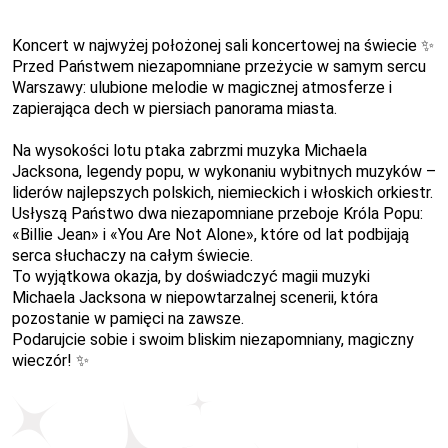
Koncert w najwyżej położonej sali koncertowej na świecie ✨
Przed Państwem niezapomniane przeżycie w samym sercu
Warszawy: ulubione melodie w magicznej atmosferze i
zapierająca dech w piersiach panorama miasta.
Na wysokości lotu ptaka zabrzmi muzyka Michaela
Jacksona, legendy popu, w wykonaniu wybitnych muzyków –
liderów najlepszych polskich, niemieckich i włoskich orkiestr.
Usłyszą Państwo dwa niezapomniane przeboje Króla Popu:
«
Billie Jean
»
i
«
You Are Not Alone
»
, które od lat podbijają
serca słuchaczy na całym świecie.
To wyjątkowa okazja, by doświadczyć magii muzyki
Michaela Jacksona w niepowtarzalnej scenerii, która
pozostanie w pamięci na zawsze.
Podarujcie sobie i swoim bliskim niezapomniany, magiczny
wieczór! ✨