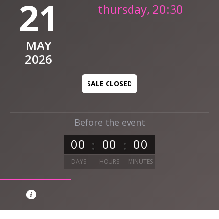
21
thursday, 20:30
MAY
2026
SALE CLOSED
Before the event
0
0
0
0
0
0
DAYS
HOURS
MINUTES