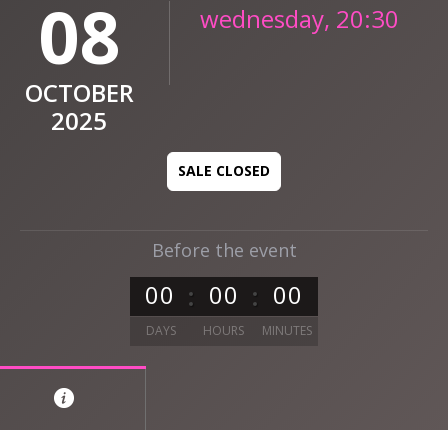
08
wednesday, 20:30
OCTOBER
2025
SALE CLOSED
Before the event
0
0
0
0
0
0
DAYS
HOURS
MINUTES