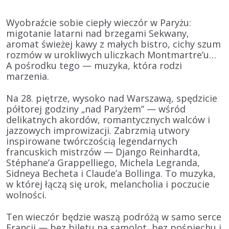
Wyobraźcie sobie ciepły wieczór w Paryżu:
migotanie latarni nad brzegami Sekwany,
aromat świeżej kawy z małych bistro, cichy szum
rozmów w urokliwych uliczkach Montmartre’u…
A pośrodku tego — muzyka, która rodzi
marzenia.
Na 28. piętrze, wysoko nad Warszawą, spędzicie
półtorej godziny „nad Paryżem” — wśród
delikatnych akordów, romantycznych walców i
jazzowych improwizacji. Zabrzmią utwory
inspirowane twórczością legendarnych
francuskich mistrzów — Django Reinhardta,
Stéphane’a Grappelliego, Michela Legranda,
Sidneya Becheta i Claude’a Bollinga. To muzyka,
w której łączą się urok, melancholia i poczucie
wolności.
Ten wieczór będzie waszą podróżą w samo serce
Francji — bez biletu na samolot, bez pośpiechu i