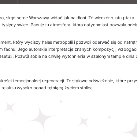
tro, skąd serce Warszawy widać jak na dłoni. To wieczór з lotu ptaka 
 tysięcy świec. Panuje tu atmosfera, która natychmiast pozwala odci
ent, który wyciszy hałas metropolii i pozwoli oderwać się od natrętn
 fachu. Jego autorskie interpretacje znanych kompozycji, wzbogac
setu». Pozwól sobie na chwilę wytchnienia w szalonym tempie dnia 
kości i emocjonalnej regeneracji. To stylowe odświeżenie, które prz
 relaksu wysoko ponad tętniącą życiem stolicą.