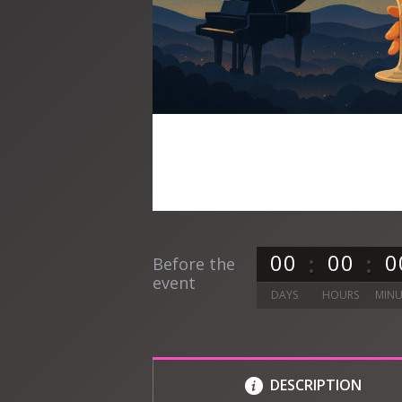
0
0
0
0
0
Before the
event
DAYS
HOURS
MINU
DESCRIPTION