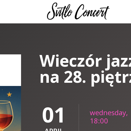
Wieczór jaz
na 28. piętr
01
wednesday,
18:00
APRIL