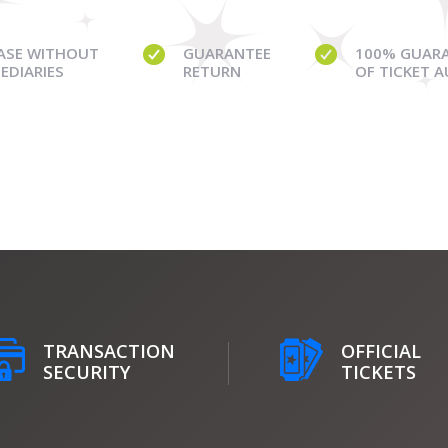
ASE WITHOUT
GUARANTEE
100% GUAR
EDIARIES
RETURN
OF TICKET 
TRANSACTION
OFFICIAL
SECURITY
TICKETS