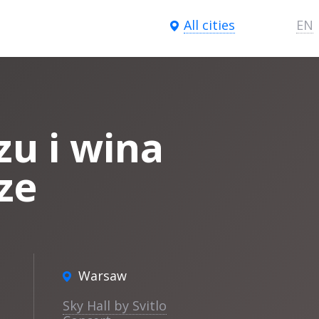
All cities
EN
zu i wina
ze
Warsaw
Sky Hall by Svitlo