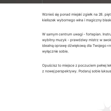
Wznieś się ponad miejski zgiełk na 28. pię
kieliszek wybornego wina i magiczny blask
W samym centrum uwagi - fortepian. Instrum
wybitny muzyk - prawdziwy mistrz w swoim
idealną oprawę dźwiękową dla Twojego «re
wyłącznie sobie.
Opuścisz to miejsce z poczuciem pełnej lek
z nowej perspektywy. Podaruj sobie luksus