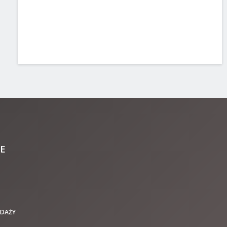
E
EDAŻY