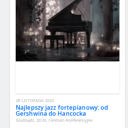
28 LISTOPADA 2025
Najlepszy jazz fortepianowy: od
Gershwina do Hancocka
Grudziądz, 20:30, Centrum Konferencyjne