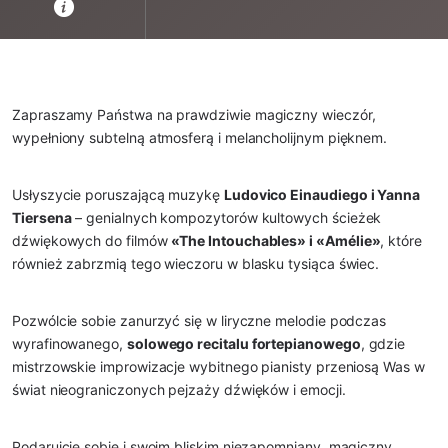
Zapraszamy Państwa na prawdziwie magiczny wieczór,
wypełniony subtelną atmosferą i melancholijnym pięknem.
Usłyszycie poruszającą muzykę
Ludovico Einaudiego i Yanna
Tiersena
– genialnych kompozytorów kultowych ścieżek
dźwiękowych do filmów
«The Intouchables» i «Amélie»
, które
również zabrzmią tego wieczoru w blasku tysiąca świec.
Pozwólcie sobie zanurzyć się w liryczne melodie podczas
wyrafinowanego,
solowego recitalu fortepianowego
, gdzie
mistrzowskie improwizacje wybitnego pianisty przeniosą Was w
świat nieograniczonych pejzaży dźwięków i emocji.
Podarujcie sobie i swoim bliskim niezapomniany, magiczny