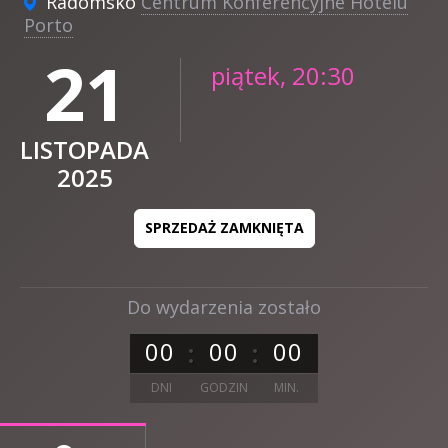
Radomsko
Centrum Konferencyjne Hotelu
Porto
21
piątek, 20:30
LISTOPADA
2025
SPRZEDAŻ ZAMKNIĘTA
Do wydarzenia zostało
0
0
0
0
0
0
DNI
GODZIN
MIN.