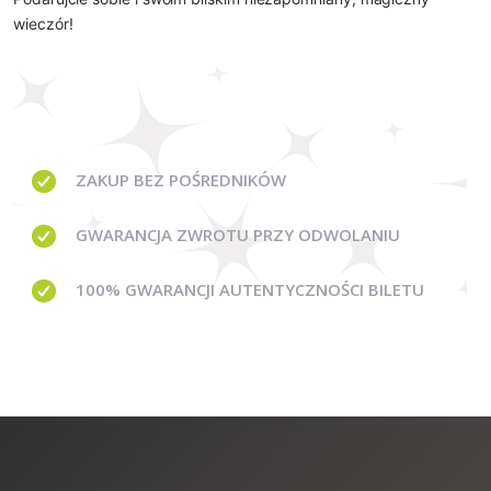
wieczór!
ZAKUP BEZ
POŚREDNIKÓW
GWARANCJA
ZWROTU PRZY ODWOLANIU
100% GWARANCJI
AUTENTYCZNOŚCI BILETU